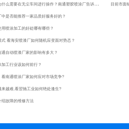
粉
末喷涂加工为什么需要在无尘车间进行操作？南通塑胶喷涂厂告诉你！
目前市面
厂中是否能推荐一家品质好服务好的？
使用喷涂加工的好处哪有哪些？
模式 看海安喷漆厂如何随机应变面对势态？
南通自动喷漆厂家的影响有多大？
涂加工行业该如何前行？
，看南通喷涂厂家如何应对市场竞争?
越来越难,看翌驰工业如何绝处逢生?
介绍故障的维修方法